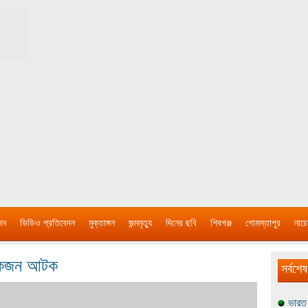
দন
ভিডিও প্রতিবেদন
মুক্তাঙ্গন
জন্মমৃত্যু
দিনের ছবি
শিবগঞ্জ
গোমস্তাপুর
নাচে
হ একজন আটক
সর্বশেষ
ভারত 