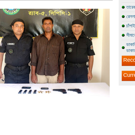
তারেক
রেললা
চাঁপা
সীমান
ডাকাত
ডাকাত
Reco
Curr