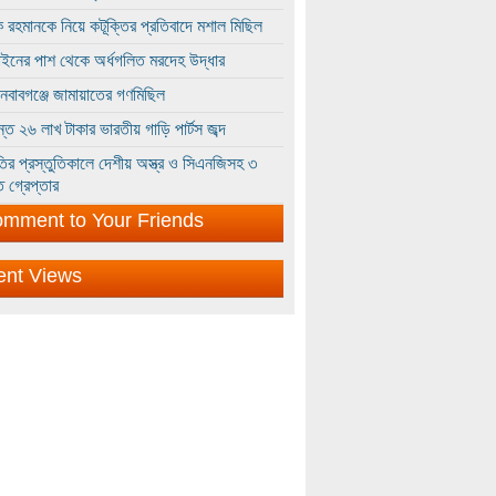
 রহমানকে নিয়ে কটূক্তির প্রতিবাদে মশাল মিছিল
ইনের পাশ থেকে অর্ধগলিত মরদেহ উদ্ধার
ইনবাবগঞ্জে জামায়াতের গণমিছিল
্তে ২৬ লাখ টাকার ভারতীয় গাড়ি পার্টস জব্দ
ির প্রস্তুতিকালে দেশীয় অস্ত্র ও সিএনজিসহ ৩
 গ্রেপ্তার
mment to Your Friends
ent Views