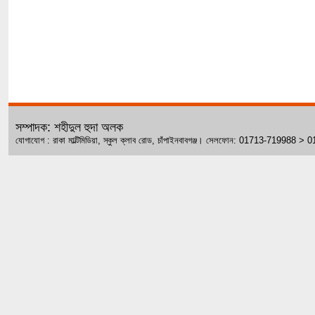
সম্পাদক: শহীদুল হুদা অলক
যোগাযোগ : রাকা মাল্টিমিডিয়া, স্কুল ক্লাব রোড, চাঁপাইনবাবগঞ্জ। সেলফোন: 01713-