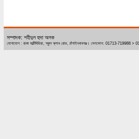
সম্পাদক: শহীদুল হুদা অলক
যোগাযোগ : রাকা মাল্টিমিডিয়া, স্কুল ক্লাব রোড, চাঁপাইনবাবগঞ্জ। সেলফোন: 01713-