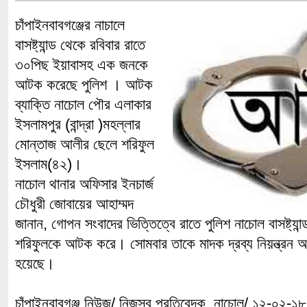
চাঁপাইনবাবগঞ্জের নাচালে
বাসষ্ট্যান্ড থেকে রবিবার রাতে
৩০পিছ ইয়াবাসহ এক জনকে
আটক করেছে পুলিশ । আটক
ব্যাক্তি নাচোল পৌর এলাকার
ইসলামপুর (বান্দ্রা )মহল্লার
মোন্তাজ আলীর ছেলে শরিফুল
ইসলাম(৪২)।
নাচোল থানার অফিসার ইনচার্জ
চৌধুরী জোবায়ের আহাম্মদ
জানান, গোপন সংবাদের ভিত্তিত্বে রাতে পুলিশ নাচোল বাসষ্ট্য
শরিফুলকে আটক করে। সোমবার তাকে মাদক দ্রব্য নিয়ন্ত্রন
হয়েছে।
চাঁপাইনবাবগঞ্জ নিউজ/ নিজস্ব প্রতিবেদক, নাচোল/ ১২-০২-১৮