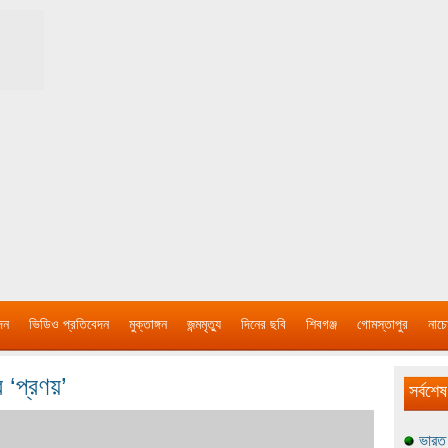
দন
ভিডিও প্রতিবেদন
মুক্তাঙ্গন
জন্মমৃত্যু
দিনের ছবি
শিবগঞ্জ
গোমস্তাপুর
নাচে
 ‘প্রণয়’
সর্বশেষ
ভারত 