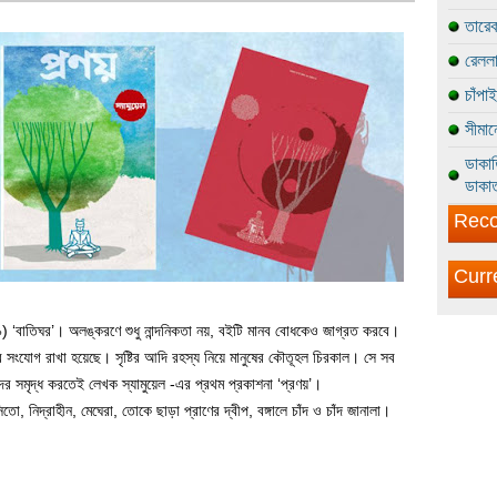
তারেক
রেললা
চাঁপা
সীমান
ডাকাত
ডাকাত
Reco
Curr
৯) ‘বাতিঘর’। অলঙ্করণে শুধু নান্দনিকতা নয়, বইটি মানব বোধকেও জাগ্রত করবে।
গভীর সংযোগ রাখা হয়েছে। সৃষ্টির আদি রহস্য নিয়ে মানুষের কৌতূহল চিরকাল। সে সব
দের সমৃদ্ধ করতেই লেখক স্যামুয়েল -এর প্রথম প্রকাশনা ‘প্রণয়’।
ো, নিদ্রাহীন, মেঘেরা, তোকে ছাড়া প্রাণের দ্বীপ, বঙ্গালে চাঁদ ও চাঁদ জানালা।