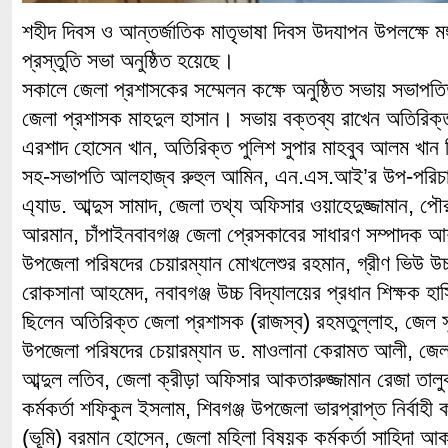
শহীদ দিবস ও আন্তর্জাতিক মাতৃভাষা দিবস উদযাপন উপলক্ষে মঙ্গল
প্রস্তুতি সভা অনুষ্ঠিত হয়েছে।
সকালে জেলা প্রশাসকের সম্মেলন কক্ষে অনুষ্ঠিত সভায় সভাপতিত
জেলা প্রশাসক মাহদুল হাসান। সভায় বক্তব্য রাখেন অতিরিক্ত
এরশাদ হোসেন খান, অতিরিক্ত পুলিশ সুপার মাহবুব আলম খান
সহ-সভাপতি আলহাজ্ব রুহুল আমিন, এন.এস.আই’র উপ-পরিচালক 
এ্যাড. আব্দুস সামাদ, জেলা তথ্য অফিসার ওয়াহেদুজ্জামান, পৌ
আরমান, চাঁপাইনবাবগঞ্জ জেলা প্রেসকাবের সাধারণ সম্পাদক আশ
উপজেলা পরিষদের চেয়ারম্যান মোখলেশুর রহমান, গ্রীণ ভিউ উচ্চ
রোকসানা আহমেদ, নবাবগঞ্জ উচ্চ বিদ্যালয়ের প্রধান শিক্ষক 
ছিলেন অতিরিক্ত জেলা প্রশাসক (রাজস্ব) রহমতুল্লাহ, জেল স
উপজেলা পরিষদের চেয়ারম্যান ড. মাওলানা কেরামত আলী, জেলা
আব্দুল লতিব, জেলা ক্রীড়া অফিসার আকতারুজ্জামান রেজা তালু
কর্মকর্তা শফিকুল ইসলাম, শিবগঞ্জ উপজেলা ভারপ্রাপ্ত নির্বাহী 
(ভূমি) বরমান হোসেন, জেলা মহিলা বিষয়ক কর্মকর্তা সাহিদা 