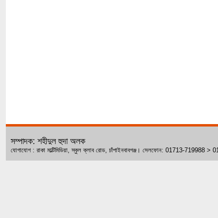
সম্পাদক: শহীদুল হুদা অলক
যোগাযোগ : রাকা মাল্টিমিডিয়া, স্কুল ক্লাব রোড, চাঁপাইনবাবগঞ্জ। সেলফোন: 01713-