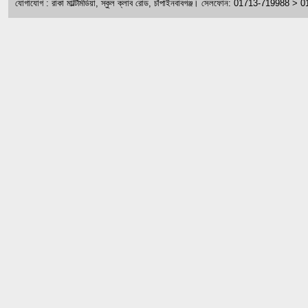
যোগাযোগ : রাকা মাল্টিমিডিয়া, স্কুল ক্লাব রোড, চাঁপাইনবাবগঞ্জ। সেলফোন: 01713-