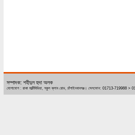
সম্পাদক: শহীদুল হুদা অলক
যোগাযোগ : রাকা মাল্টিমিডিয়া, স্কুল ক্লাব রোড, চাঁপাইনবাবগঞ্জ। সেলফোন: 01713-