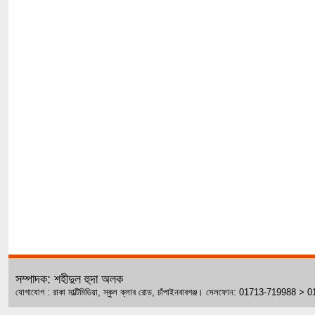
সম্পাদক: শহীদুল হুদা অলক
যোগাযোগ : রাকা মাল্টিমিডিয়া, স্কুল ক্লাব রোড, চাঁপাইনবাবগঞ্জ। সেলফোন: 01713-