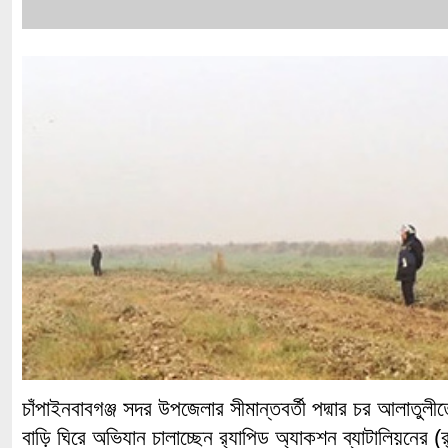
চাঁপাইনবাবগঞ্জ সদর উপজেলার সীমান্তবর্তী পদ্মার চর আলাতুলীত
বাড়ি ঘিরে অভিযান চালাচ্ছেন র‌্যাপিড অ্যাকশন ব্যাটালিয়নের (র