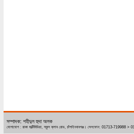
সম্পাদক: শহীদুল হুদা অলক
যোগাযোগ : রাকা মাল্টিমিডিয়া, স্কুল ক্লাব রোড, চাঁপাইনবাবগঞ্জ। সেলফোন: 01713-