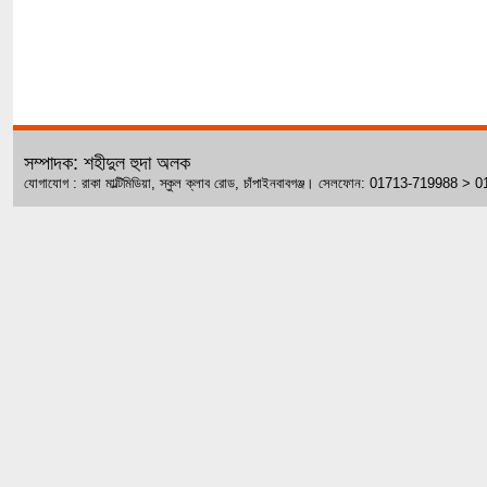
সম্পাদক: শহীদুল হুদা অলক
যোগাযোগ : রাকা মাল্টিমিডিয়া, স্কুল ক্লাব রোড, চাঁপাইনবাবগঞ্জ। সেলফোন: 01713-