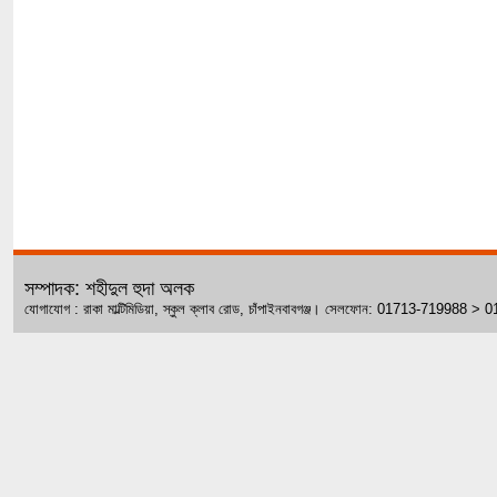
সম্পাদক: শহীদুল হুদা অলক
যোগাযোগ : রাকা মাল্টিমিডিয়া, স্কুল ক্লাব রোড, চাঁপাইনবাবগঞ্জ। সেলফোন: 01713-