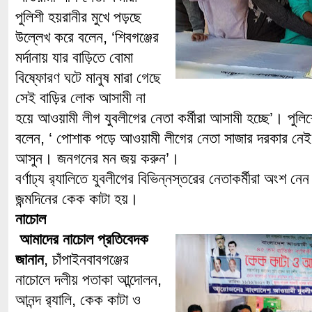
পুলিশী হয়রানীর মুখে পড়ছে
উল্লেখ করে বলেন, ‘শিবগঞ্জের
মর্দানায় যার বাড়িতে বোমা
বিষ্ফোরণ ঘটে মানুষ মারা গেছে
সেই বাড়ির লোক আসামী না
হয়ে আওয়ামী লীগ যুবলীগের নেতা কর্মীরা আসামী হচ্ছে’। পুল
বলেন, ‘ পোশাক পড়ে আওয়ামী লীগের নেতা সাজার দরকার নেই
আসুন। জনগনের মন জয় করুন’।
বর্ণাঢ্য র‌্যালিতে যুবলীগের বিভিন্নস্তরের নেতাকর্মীরা অং
জন্মদিনের কেক কাটা হয়।
নাচোল
আমাদের নাচোল প্রতিবেদক
জানান
, চাঁপাইনবাবগঞ্জের
নাচোলে দলীয় পতাকা আন্দোলন,
আনন্দ র‌্যালি, কেক কাটা ও