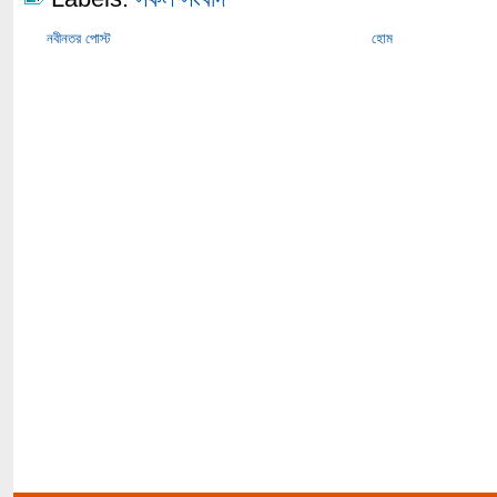
নবীনতর পোস্ট
হোম