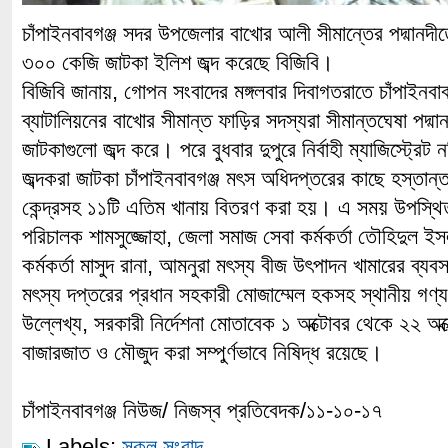
চাঁপাইনবাবগঞ্জ সদর উপজেলার বাখোর আলী সীমান্তের পদ্মানদীত
৩০০ কেজি জাটকা ইলিশ জব্দ করেছে বিজিবি।
বিজিবি জানায়, গোপন সংবাদের মঙ্গলবার দিবাগতরাতে চাঁপাইনবাব
ব্যাটালিয়নের বাখোর সীমান্ত ফাড়ির সদস্যরা সীমান্তঘেষা পদ্
জাটকাগুলো জব্দ করে। পরে বুধবার দুপুরে নির্বাহী ম্যাজিস্ট্র
জব্দকরা জাটকা চাঁপাইনবাবগঞ্জ মৎস অধিদপ্তরের কাছে হস্তান্
কেন্দ্রসহ ১১টি এতিম খানায় বিতরণ করা হয়। এ সময় উপস্
পরিচালক শামসুজ্জোহা, জেলা সমাজ সেবা কর্মকর্তা তৌহিদুল ইস
কর্মকর্তা মাসুদ রানা, আমনুরা মৎস্য বীজ উৎপাদন খামারের ব্যব
মৎস্য দপ্তরের প্রধান সহকারী মোজাম্মেল হকসহ স্থানীয় গণ্যম
উল্লেখ্য, সরকারী নির্দেশনা মোতাবেক ১ অক্টোবর থেকে ২২ অক্
বাজারজাত ও মৌজুদ করা সম্পুর্ণভাবে নিষিদ্ধ রয়েছে।
চাঁপাইনবাবগঞ্জ নিউজ/ নিজস্ব প্রতিবেদক/১১-১০-১৭
Labels:
সকল সংবাদ