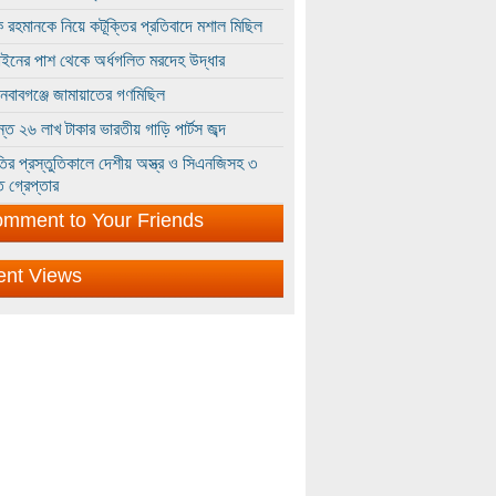
 রহমানকে নিয়ে কটূক্তির প্রতিবাদে মশাল মিছিল
ইনের পাশ থেকে অর্ধগলিত মরদেহ উদ্ধার
ইনবাবগঞ্জে জামায়াতের গণমিছিল
্তে ২৬ লাখ টাকার ভারতীয় গাড়ি পার্টস জব্দ
ির প্রস্তুতিকালে দেশীয় অস্ত্র ও সিএনজিসহ ৩
 গ্রেপ্তার
mment to Your Friends
ent Views