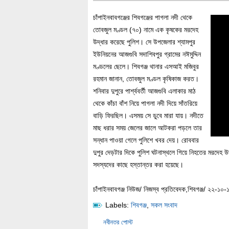
চাঁপাইনবাবগঞ্জের শিবগঞ্জের পাগলা নদী থেকে
তোবজুল মণ্ডল (৭০) নামে এক কৃষকের মরদেহ
উদ্ধার করেছে পুলিশ। সে উপজেলার শ্যামপুর
ইউনিয়নের আজগুবি সদাশিবপুর গ্রামের নঈমুদ্দিন
মণ্ডলের ছেলে। শিবগঞ্জ থানার এসআই মজিবুর
রহমান জানান, তোবজুল মণ্ডল কৃষিকাজ করত।
শনিবার দুপুরে পার্শ্ববর্তী আজগুবি এলাকার মাঠ
থেকে কাঁচা বাঁশ নিয়ে পাগলা নদী দিয়ে সাঁতরিয়ে
বাড়ি ফিরছিল। এসময় সে ডুবে মারা যায়। নদীতে
মাছ ধরার সময় জেলের জালে আটকরা পড়লে তার
সন্ধান পাওয়া গেলে পুলিশে খবর দেয়। রোববার
দুপুর দেড়টার দিকে পুলিশ ঘটনাস্থলে গিয়ে নিহতের মরদেহ
সদস্যদের কাছে হস্তান্তর করা হয়েছে।
চাঁপাইনবাবগঞ্জ নিউজ/ নিজস্ব প্রতিবেদক,শিবগঞ্জ/ ২২-১০-
Labels:
শিবগঞ্জ
,
সকল সংবাদ
নবীনতর পোস্ট