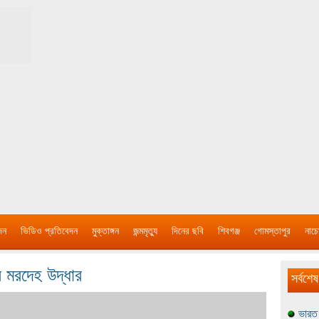
দন
ভিডিও প্রতিবেদন
মুক্তাঙ্গন
জন্মমৃত্যু
দিনের ছবি
শিবগঞ্জ
গোমস্তাপুর
নাচে
র মরদেহ উদ্ধার
সর্বশেষ
ভারত 