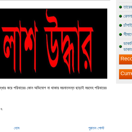
তারেক
রেললা
চাঁপা
সীমান
ডাকাত
ডাকাত
Reco
Curr
 উদ্ধার করে পরিবারের কোন অভিযোগ না থাকায় ময়নাতদন্ত ছাড়াই মরদেহ পরিবারের
১৭
হোম
পুরাতন পোস্ট