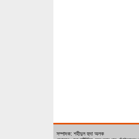
সম্পাদক: শহীদুল হুদা অলক