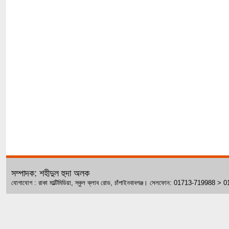
সম্পাদক: শহীদুল হুদা অলক
যোগাযোগ : রাকা মাল্টিমিডিয়া, স্কুল ক্লাব রোড, চাঁপাইনবাবগঞ্জ। সেলফোন: 01713-