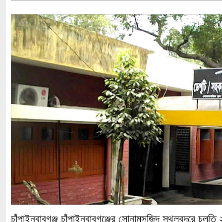
চাঁপাইনবাবগঞ্জ চাঁপাইনবাবগঞ্জের সোনামসজিদ স্থলবন্দরে চলত