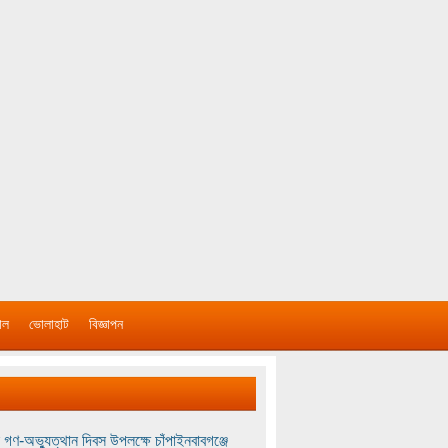
াল
ভোলাহাট
বিজ্ঞাপন
 গণ-অভ্যুত্থান দিবস উপলক্ষে চাঁপাইনবাবগঞ্জে