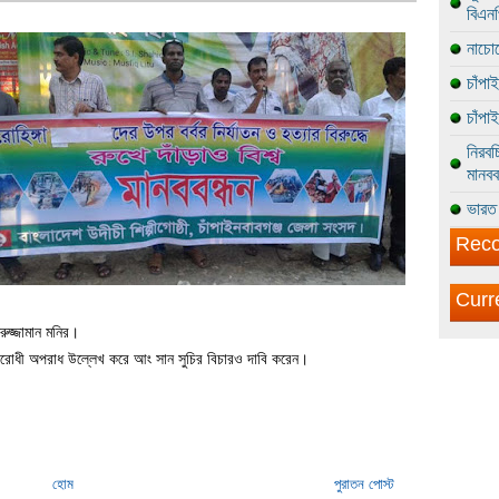
বিএন
নাচোল
চাঁপা
চাঁপা
নিরবচ
মানবব
ভারত 
Reco
Curr
ুজ্জামান মনির।
া বিরোধী অপরাধ উল্লেখ করে আং সান সুচির বিচারও দাবি করেন।
হোম
পুরাতন পোস্ট