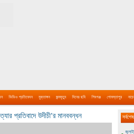
দন
ভিডিও প্রতিবেদন
মুক্তাঙ্গন
জন্মমৃত্যু
দিনের ছবি
শিবগঞ্জ
গোমস্তাপুর
নাচে
হত্যার প্রতিবাদে উদীচী’র মানববন্ধন
সর্বশেষ
জুলাই