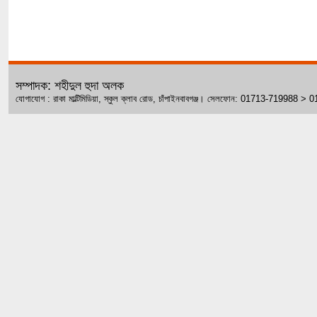
সম্পাদক: শহীদুল হুদা অলক
যোগাযোগ : রাকা মাল্টিমিডিয়া, স্কুল ক্লাব রোড, চাঁপাইনবাবগঞ্জ। সেলফোন: 01713-