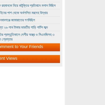
 রহমানকে নিয়ে কটূক্তির প্রতিবাদে মশাল মিছিল
ইনের পাশ থেকে অর্ধগলিত মরদেহ উদ্ধার
ইনবাবগঞ্জে জামায়াতের গণমিছিল
্তে ২৬ লাখ টাকার ভারতীয় গাড়ি পার্টস জব্দ
ির প্রস্তুতিকালে দেশীয় অস্ত্র ও সিএনজিসহ ৩
 গ্রেপ্তার
mment to Your Friends
ent Views