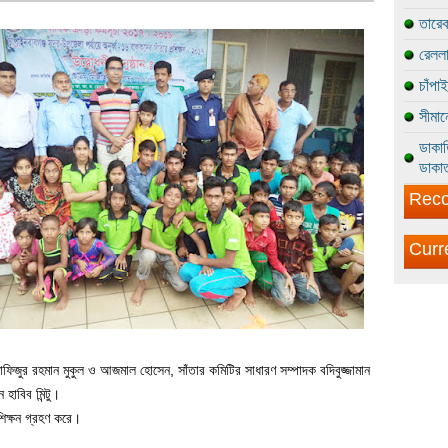
তারেক
রেললা
চাঁপা
সীমান
ডাকাত
ডাকাত
Reco
Curr
াফিজুর রহমান মুকুল ও আজমাল হোসেন, সাঁতার কমিটির সাধারণ সম্পাদক বদিবুজ্জামান
হাবিব মিন্টু।
শিক্ষন গ্রহণ করে।