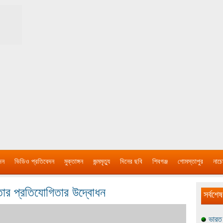
দন
ভিডিও প্রতিবেদন
মুক্তাঙ্গন
জন্মমৃত্যু
দিনের ছবি
শিবগঞ্জ
গোমস্তাপুর
নাচে
াঁতার প্রতিযোগিতার উদ্বোধন
সর্বশেষ
ভারত 