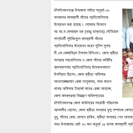
চাঁপাইনবাবগঞ্জে উপজেলা পর্যায়ে অনুর্ধ্ব-১৬
বালকদের মাসব্যাপী সাঁতার প্রতিযোগিতার
উদ্বোধন করা হয়েছে। সোমবার বিকেলে
আ.আ.ম মেসবাহুল হক (বাচ্চু ডাক্তার) স্টেডিয়াম
পার্শ্ববর্তী সুইমিংপুলে মাসব্যাপী সাঁতার
প্রতিযোগিতার উদ্বোধন করেন পুলিশ সুপার
টি.এম মোজাহিদুল ইসলাম বিপিএম। জেলা ক্রীড়া
সংস্থার সহযোগিতায় ও জেলা সাঁতার কমিটির
ব্যবস্থাপনায় প্রতিযোগিতার উদ্বোধনকালে
উপস্থিত ছিলেন, জেলা ক্রীড়া অফিসার
আখতারুজ্জামান রেজা তালুকদার, সদর মডেল
থানার অফিসার ইনচার্জ সাবের রেজা আহমেদ,
জেলা মাদকদ্রব্য নিয়ন্ত্রণ অধিদপ্তরের
চাঁপাইনবাবগঞ্জ জেলা কার্যালয়ের সহকারী পরিচালক
আলমগীর হোসেন, জেলা ক্রীড়া সংস্থার যুগ্ম সম্পাদক মোস্ত
বুধু, সাঁতার কোচ হোসনে রাকিব, ক্রীড়া সংস্থার শেখ আহসান 
সদর উপজেলার মোট ৩০ জন অনুর্ধ্ব ১৬ বালক মাসব্যাপী প্র