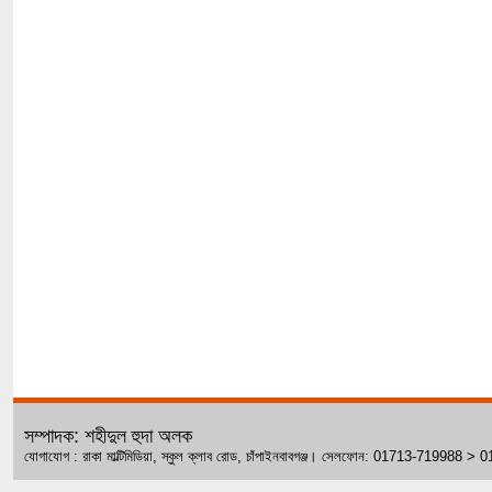
সম্পাদক: শহীদুল হুদা অলক
যোগাযোগ : রাকা মাল্টিমিডিয়া, স্কুল ক্লাব রোড, চাঁপাইনবাবগঞ্জ। সেলফোন: 01713-