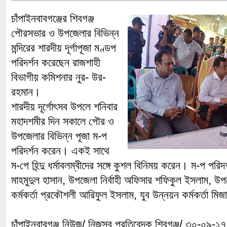
চাঁপাইনবাবগঞ্জের শিবগঞ্জ
পৌরসভার ও উপজেলার বিভিন্ন
মন্দিরের শারদীয় দূর্গাপূজা মণ্ডপ
পরিদর্শন করেছেন রাজশাহী
বিভাগীয় কমিশনার নুর- উর-
রহমান।
শারদীয় দূর্গোৎসব উপলে শনিবার
মহাদশমীর দিন সকালে পৌর ও
উপজেলার বিভিন্ন পূজা ম-প
পরিদর্শন করেন। একই সাথে
ম-পে হিন্দু ধর্মাবলম্বীদের সঙ্গে কুশল বিনিময় করেন। ম-প পরি
মাহমুদুল হাসান, উপজেলা নির্বাহী অফিসার শফিকুল ইসলাম, উপ
কর্মকর্তা প্রকৌশলী আরিফুল ইসলাম, যুব উন্নয়ন কর্মকর্তা ম
চাঁপাইনবাবগঞ্জ নিউজ/ নিজস্ব প্রতিবেদক,শিবগঞ্জ/ ৩০-০৯-১৭