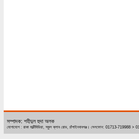
সম্পাদক: শহীদুল হুদা অলক
যোগাযোগ : রাকা মাল্টিমিডিয়া, স্কুল ক্লাব রোড, চাঁপাইনবাবগঞ্জ। সেলফোন: 01713-