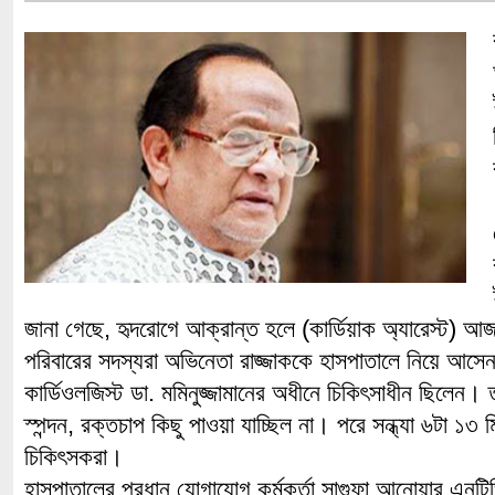
জানা গেছে, হৃদরোগে আক্রান্ত হলে (কার্ডিয়াক অ্যারেস্ট) আ
পরিবারের সদস্যরা অভিনেতা রাজ্জাককে হাসপাতালে নিয়ে আসে
কার্ডিওলজিস্ট ডা. মমিনুজ্জামানের অধীনে চিকিৎসাধীন ছিলেন।
স্পন্দন, রক্তচাপ কিছু পাওয়া যাচ্ছিল না। পরে সন্ধ্যা ৬টা ১৩
চিকিৎসকরা।
হাসপাতালের প্রধান যোগাযোগ কর্মকর্তা সাগুফা আনোয়ার এন