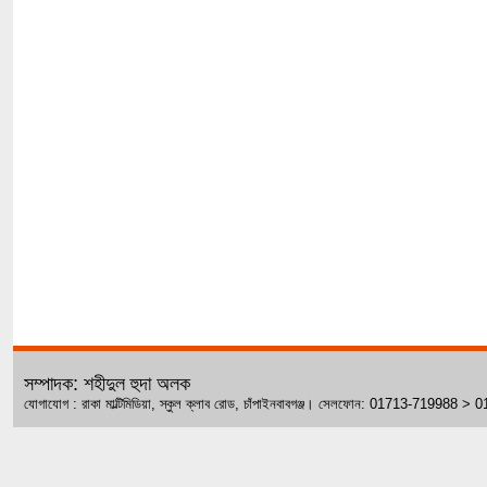
সম্পাদক: শহীদুল হুদা অলক
যোগাযোগ : রাকা মাল্টিমিডিয়া, স্কুল ক্লাব রোড, চাঁপাইনবাবগঞ্জ। সেলফোন: 01713-