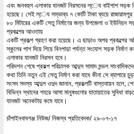
এবং জনবহুল এলাকার যানজট নিরসনের ল্েয বাইপাশ সড়ক নির্ম
হয়েছে। সেই ল্েয সম্ভাব্য ৭ কোটি টাকা ব্যয়ে রাজারামপ
৮০ মিটারের একটি সেতু নির্মাণের জন্য উপজেলা ও ইউনিয়ন সড়কে
প্রকল্পের আওতায়
একটি প্রকল্প গ্রহণ করা হয়েছে। এ ছাড়াও অপর প্রকল্পের অধ
স্কুলের পাশ দিয়ে গিয়ে বিনপাড়া পর্যন্ত সংযোগ সড়ক নির্মা
এলাকার যানজট নিরসন হবে।
পরিদশন শেষে প্রকল্প পরিচালক আব্দুস সামাদ মন্ডল সাংবাদিকদের
কথা তিনি নতুন এই সেতু নির্মাণ করা যাবে কীনা সে ব্যাপারে চু
সংসদ সদস্য আব্দুল ওদুদ জানান, প্রকল্পটি বাস্তবায়ন হলে, শে
বিভিন্ন স্থানের শহরে আসা মানুষগুলোর যাতায়াতের সুবিধা বাড়
যানজট অনেকটায় কমে যাবে।
চাঁপাইনবাবগঞ্জ নিউজ/ নিজস্ব প্রতিবেদক/ ২৯-০৭-১৭