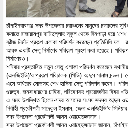
চাঁপাইনবাবগঞ্জ সদর উপজেলার চরাঞ্চলের মানুষের চলাচলের সুবি
কমাতে রাজারামপুর হামিদুল্লাহ স্কুল থেকে বিনপাড়া হয়ে ‘শেখ 
ব্রীজ নির্মান প্রকল্প এলাকা পরিদর্শন করেছেন প্রতিনিধি দল।
আরও একটি সেতু নির্মাণের পরিকল্প গ্রহণ করা হয়েছে। পরিকল্
নির্মাণেরও।
শনিবার প্রস্তাবিত নতুন সেতু এলাকা পরিদর্শন করেছেন স্থা
(এলজিইডি)’র প্রকল্প পরিচালক (পিডি) আব্দুস সালাম মন্ডল। বে
এসে অধিরের মোড়সহ শেখ হাসিনা সেতু পরিদর্শন করেন। পরিদর্
গুরুত্ব, জনসাধারণের চাহিদা, পরিবেশসহ প্রয়োজনীয় বিষয় খ
এ সময় উপস্থিত ছিলেন-সদর আসনের সংসদ সদস্য আব্দুল ওদুদ
নির্বাহী প্রকৌশলী সাদেকুল ইসলাম, জেলা এলজিইডি’র সিনিয়ার
সদর উপজেলা প্রকৌশলী আনম ওয়াহেদুজ্জামান।
সদর উপজেলা প্রকৌশলী আনম ওয়াহেদুজ্জামান জানান, চাঁপাই