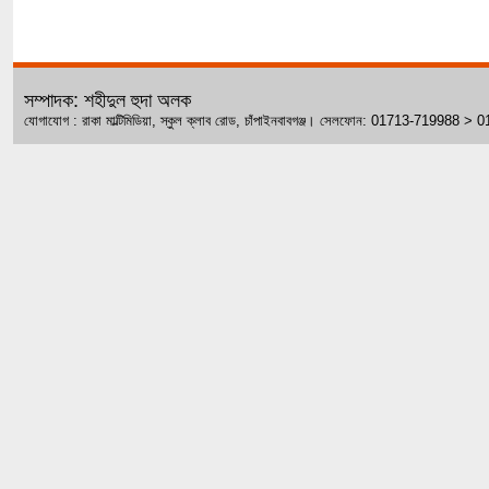
সম্পাদক: শহীদুল হুদা অলক
যোগাযোগ : রাকা মাল্টিমিডিয়া, স্কুল ক্লাব রোড, চাঁপাইনবাবগঞ্জ। সেলফোন: 01713-