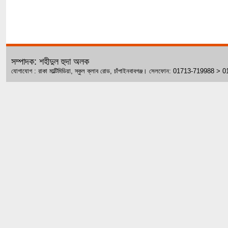
সম্পাদক: শহীদুল হুদা অলক
যোগাযোগ : রাকা মাল্টিমিডিয়া, স্কুল ক্লাব রোড, চাঁপাইনবাবগঞ্জ। সেলফোন: 01713-