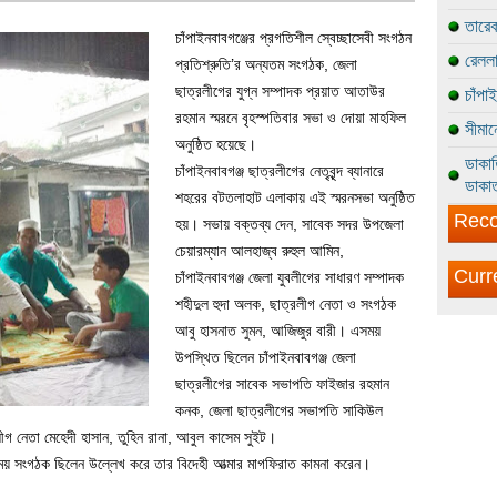
তারেক
চাঁপাইনবাবগঞ্জের প্রগতিশীল স্বেচ্ছাসেবী সংগঠন
রেললা
প্রতিশ্রুতি’র অন্যতম সংগঠক, জেলা
ছাত্রলীগের যুগ্ন সম্পাদক প্রয়াত আতাউর
চাঁপা
রহমান স্মরনে বৃহস্পতিবার সভা ও দোয়া মাহফিল
সীমান
অনুষ্ঠিত হয়েছে।
ডাকাত
চাঁপাইনবাবগঞ্জ ছাত্রলীগের নেতৃবৃন্দ ব্যানারে
ডাকাত
শহরের বটতলাহাট এলাকায় এই স্মরনসভা অনুষ্ঠিত
Reco
হয়। সভায় বক্তব্য দেন, সাবেক সদর উপজেলা
চেয়ারম্যান আলহাজ্ব রুহুল আমিন,
Curr
চাঁপাইনবাবগঞ্জ জেলা যুবলীগের সাধারণ সম্পাদক
শহীদুল হুদা অলক, ছাত্রলীগ নেতা ও সংগঠক
আবু হাসনাত সুমন, আজিজুর বারী। এসময়
উপস্থিত ছিলেন চাঁপাইনবাবগঞ্জ জেলা
ছাত্রলীগের সাবেক সভাপতি ফাইজার রহমান
কনক, জেলা ছাত্রলীগের সভাপতি সাকিউল
গ নেতা মেহেদী হাসান, তুহিন রানা, আবুল কাসেম সুইট।
ময় সংগঠক ছিলেন উল্লেখ করে তার বিদেহী আত্মার মাগফিরাত কামনা করেন।