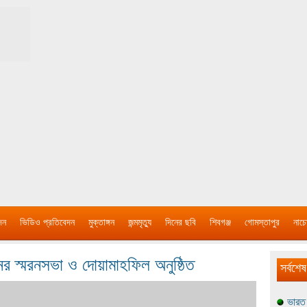
দন
ভিডিও প্রতিবেদন
মুক্তাঙ্গন
জন্মমৃত্যু
দিনের ছবি
শিবগঞ্জ
গোমস্তাপুর
নাচে
র স্মরনসভা ও দোয়ামাহফিল অনুষ্ঠিত
সর্বশেষ
ভারত 