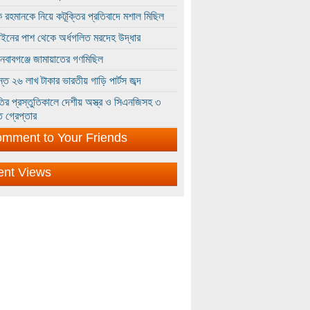
 রহমানকে নিয়ে কটূক্তির প্রতিবাদে মশাল মিছিল
ইনের পাশ থেকে অর্ধগলিত মরদেহ উদ্ধার
ইনবাবগঞ্জে জামায়াতের গণমিছিল
্তে ২৬ লাখ টাকার ভারতীয় গাড়ি পার্টস জব্দ
ির প্রস্তুতিকালে দেশীয় অস্ত্র ও সিএনজিসহ ৩
 গ্রেপ্তার
mment to Your Friends
ent Views