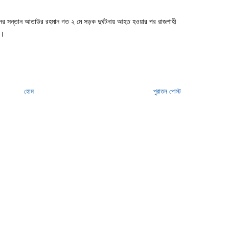
য়নের সন্তান আতাউর রহমান গত ২ মে সড়ক দুর্ঘটনায় আহত হওয়ার পর রাজশাহী
ন।
হোম
পুরাতন পোস্ট