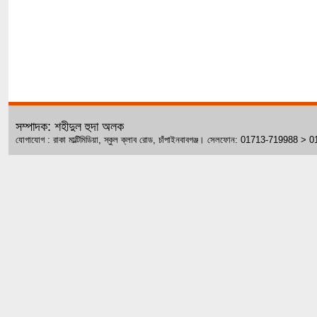
সম্পাদক: শহীদুল হুদা অলক
যোগাযোগ : রাকা মাল্টিমিডিয়া, স্কুল ক্লাব রোড, চাঁপাইনবাবগঞ্জ। সেলফোন: 01713-