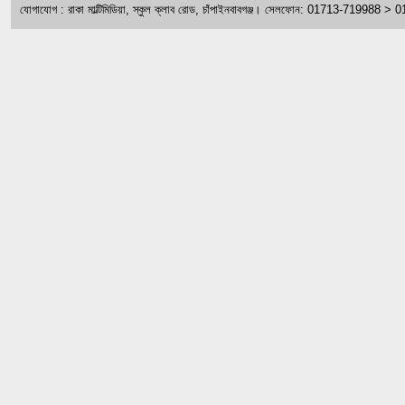
যোগাযোগ : রাকা মাল্টিমিডিয়া, স্কুল ক্লাব রোড, চাঁপাইনবাবগঞ্জ। সেলফোন: 01713-