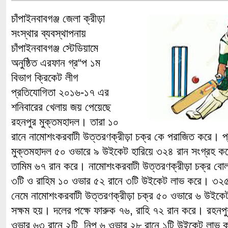
চাঁপাইনবাবগঞ্জ জেলা ক্রীড়া
সংস্থার ব্যবস্থাপনায়
চাঁপাইনবাবগঞ্জ স্টেডিয়ামে
অনুষ্ঠিত এরফান গ্র“প ১ম
বিভাগ ক্রিকেট লীগ
প্রতিযোগিতা ২০১৬-১৭ এর
শনিবারের খেলায় জয় পেয়েছে
রহনপুর মুক্তমহাদল। তারা ১০
রানে নামোশংকরবাটী উত্তরণক্রীড়া চক্র কে পরাজিত করে। প্
মুক্তমহাদল ৫০ ওভারে ৯ উইকেট হারিয়ে ৩২৪ রান সংগ্রহ কর
তামিম ৬৭ রান করে। নামোশংকরবাটী উত্তরণক্রীড়া চক্র বোল
৩টি ও রাহিম ১০ ওভার ৫২ রানে ৩টি উইকেট লাভ করে। ৩২৫ রা
নেমে নামোশংকরবাটী উত্তরণক্রীড়া চক্র ৫০ ওভারে ৬ উইকে
সক্ষম হয়। দলের পক্ষে ফারুক ৭৬, রাহি ৭২ রান করে। রহনপু
ওভার ৬৩ রানে ২টি, নিপু ৬ ওভার ২৮ রানে ১টি উইকেট লাভ ক