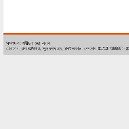
সম্পাদক: শহীদুল হুদা অলক
যোগাযোগ : রাকা মাল্টিমিডিয়া, স্কুল ক্লাব রোড, চাঁপাইনবাবগঞ্জ। সেলফোন: 01713-