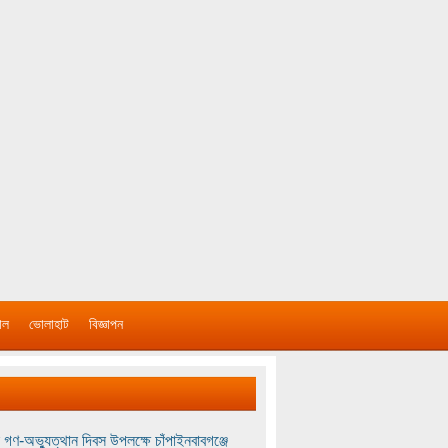
াল
ভোলাহাট
বিজ্ঞাপন
 গণ-অভ্যুত্থান দিবস উপলক্ষে চাঁপাইনবাবগঞ্জে