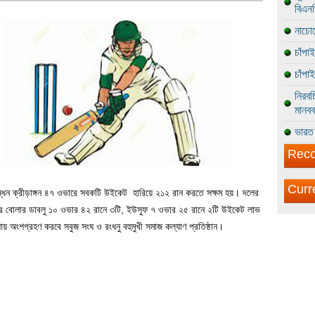
বিএন
নাচোল
চাঁপা
চাঁপা
নিরবচ
মানবব
ভারত 
Reco
Curr
ন্ধন ক্রীড়াঙ্গন ৪৭ ওভারে সবকটি উইকেট হারিয়ে ২১২ রান করতে সক্ষম হয়। দলের
ের বোলার ডাবলু ১০ ওভার ৪২ রানে ৩টি, ইউসুফ ৭ ওভার ২৫ রানে ২টি উইকেট লাভ
য় অংশগ্রহণ করবে সবুজ সংঘ ও রংধনু বহুমুখী সমাজ কল্যাণ প্রতিষ্ঠান।