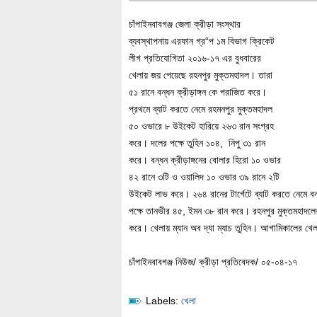
চাঁপাইনবাবগঞ্জ জেলা ক্রীড়া সংস্থার
ব্যবস্থাপনায় এরফান গ্র“প ১ম বিভাগ ক্রিকেট
লীগ প্রতিযোগিতা ২০১৬-১৭ এর বুধবারের
খেলায় জয় পেয়েছে রহনপুর মুক্তমহাদল। তারা
৫১ রানে বন্ধন ক্রীড়াঙ্গন কে পরাজিত করে।
প্রথমে ব্যাট করতে নেমে রহমনপুর মুক্তমহাদল
৫০ ওভারে ৮ উইকেট হারিয়ে ২৬৩ রান সংগ্রহ
করে। দলের পক্ষে তুহিন ১০৪, নিপু ৩১ রান
করে। বন্ধন ক্রীড়াঙ্গনের বোলার হিরো ১০ ওভার
৪২ রানে ৩টি ও ওয়ালিদ ১০ ওভার ৩৯ রানে ২টি
উইকেট লাভ করে। ২৬৪ রানের টার্গেটে ব্যাট করতে নেমে ব
পক্ষে তানভীর ৪৫, ইমন ৩৮ রান করে। রহনপুর মুক্তমহাদল
করে। খেলায় ম্যান অব দ্যা ম্যাচ তুহিন। আগামিকালের খেলা
চাঁপাইনবাবগঞ্জ নিউজ/ ক্রীড়া প্রতিবেদক/ ০৫-০৪-১৭
Labels:
খেলা