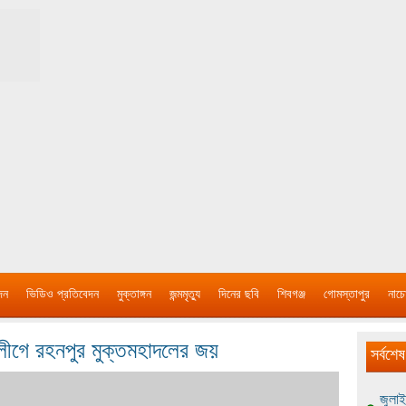
দন
ভিডিও প্রতিবেদন
মুক্তাঙ্গন
জন্মমৃত্যু
দিনের ছবি
শিবগঞ্জ
গোমস্তাপুর
নাচে
লীগে রহনপুর মুক্তমহাদলের জয়
সর্বশেষ
জুলাই