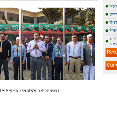
তারেক
রেললা
চাঁপা
সীমান
ডাকাত
ডাকাত
Reco
Curr
রাথমিক বিদ্যালয়ের ছাত্র-ছাত্রীরা অংশগ্রহণ করছে।