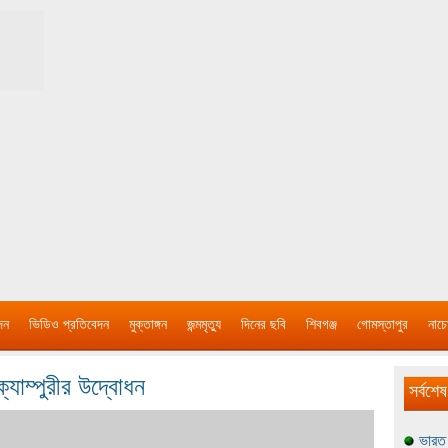
দন
ভিডিও প্রতিবেদন
মুক্তাঙ্গন
জন্মমৃত্যু
দিনের ছবি
শিবগঞ্জ
গোমস্তাপুর
নাচে
্যাম্পুরীর উদ্বোধন
সর্বশেষ
ভারত 