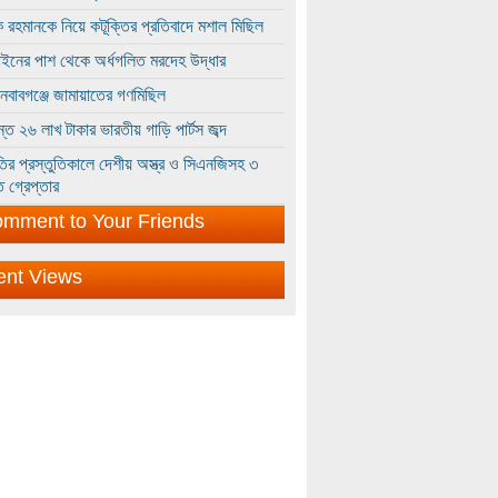
 রহমানকে নিয়ে কটূক্তির প্রতিবাদে মশাল মিছিল
ইনের পাশ থেকে অর্ধগলিত মরদেহ উদ্ধার
ইনবাবগঞ্জে জামায়াতের গণমিছিল
্তে ২৬ লাখ টাকার ভারতীয় গাড়ি পার্টস জব্দ
ির প্রস্তুতিকালে দেশীয় অস্ত্র ও সিএনজিসহ ৩
 গ্রেপ্তার
mment to Your Friends
ent Views