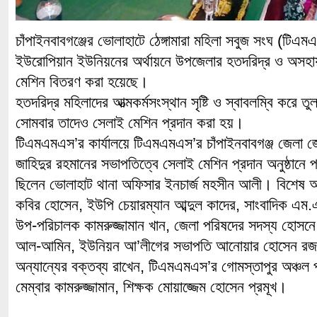
চাঁপাইনবাবগঞ্জের ভোলাহাটে ঠেঙ্গামারা মহিলা সবুজ সংঘ (টিএ
ইউরোপিয়ান ইউনিয়নের অর্থায়নে উপজেলার হতদরিদ্র ও অসহা
মেশিন বিতরণ করা হয়েছে।
হতদরিদ্র মহিলাদের আত্মকর্মসংস্থান সৃষ্টি ও স্বাবলম্বি করে ত
সোমবার তাদেও সেলাই মেশিন প্রদান করা হয়।
টিএমএমএস’র কার্যালয়ে টিএমএমএস’র চাঁপাইনবাবগঞ্জ জেলা 
জাহিদুর রহমানের সভাপতিত্বে সেলাই মেশিন প্রদান অনুষ্ঠানে 
ছিলেন ভোলাহাট থানা অফিসার ইনচার্জ মহসীন আলী। বিশেষ অ
কবির হোসেন, ইউপি চেয়ারম্যান আব্দুল কাদের, সাংবাদিক 
উপ-পরিচালক কামরুজ্জামান খান, জেলা পরিষদের সদস্য হোসনে 
আল-আমিন, ইউনিয়ন আ’লীগের সভাপতি আনোয়ার হোসেন র
অন্যান্যের বক্তব্য রাখেন, টিএমএমএস’র গোমস্তাপুর অঞ্চল
মেম্বার কামরুজ্জামান, শিক্ষক মোয়াজ্জেম হোসেন প্রমূখ।