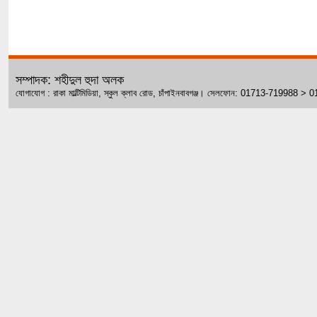
সম্পাদক: শহীদুল হুদা অলক
যোগাযোগ : রাকা মাল্টিমিডিয়া, স্কুল ক্লাব রোড, চাঁপাইনবাবগঞ্জ। সেলফোন: 01713-