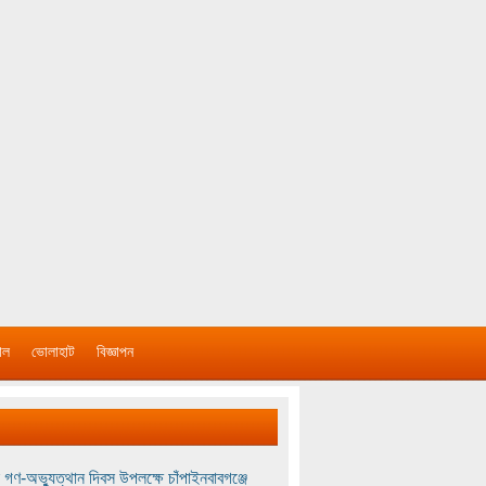
াল
ভোলাহাট
বিজ্ঞাপন
 গণ-অভ্যুত্থান দিবস উপলক্ষে চাঁপাইনবাবগঞ্জে