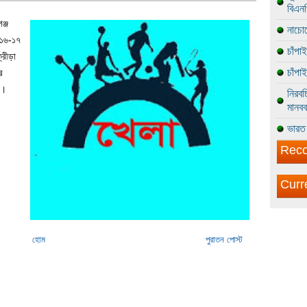
বিএন
ঞ্জ
নাচোল
০১৬-১৭
চাঁপা
্রীড়া
চাঁপা
র
ে।
নিরবচ
মানবব
ভারত 
Reco
Curr
হোম
পুরাতন পোস্ট