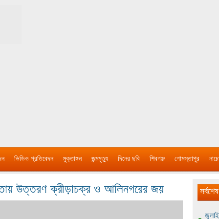
দন
ভিডিও প্রতিবেদন
মুক্তাঙ্গন
জন্মমৃত্যু
দিনের ছবি
শিবগঞ্জ
গোমস্তাপুর
নাচে
িতায় উত্তরণ ক্রীড়াচক্র ও আলিনগরের জয়
সর্বশেষ
জুলাই