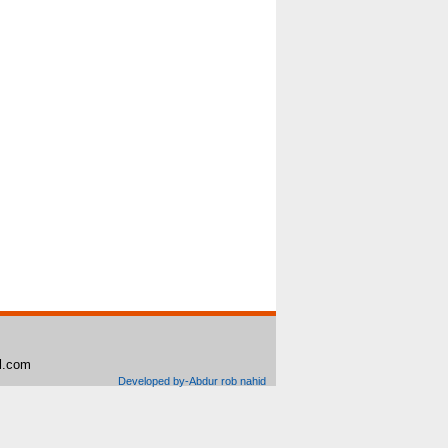
il.com
Developed by-Abdur rob nahid