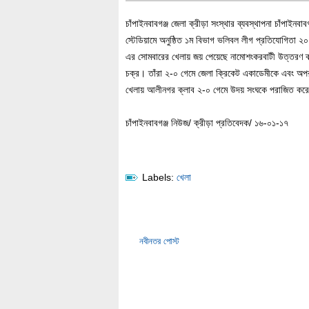
চাঁপাইনবাবগঞ্জ জেলা ক্রীড়া সংস্থার ব্যবস্থাপনা চাঁপাইনবাবগ
স্টেডিয়ামে অনুষ্ঠিত ১ম বিভাগ ভলিবল লীগ প্রতিযোগিতা ২
এর সোমবারের খেলায় জয় পেয়েছে নামোশংকরবাটী উত্তরণ ক
চক্র। তাঁরা ২-০ গেমে জেলা ক্রিকেট একাডেমীকে এবং অপ
খেলায় আলীনগর ক্লাব ২-০ গেমে উদয় সংঘকে পরাজিত কর
চাঁপাইনবাবগঞ্জ নিউজ/ ক্রীড়া প্রতিবেদক/ ১৬-০১-১৭
Labels:
খেলা
নবীনতর পোস্ট