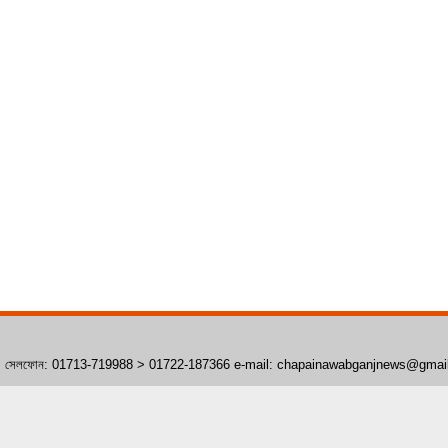
াঁপাইনবাবগঞ্জ। সেলফোন: 01713-719988 > 01722-187366 e-mail: chapainawabganjnews@gma