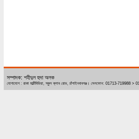
সম্পাদক: শহীদুল হুদা অলক
যোগাযোগ : রাকা মাল্টিমিডিয়া, স্কুল ক্লাব রোড, চাঁপাইনবাবগঞ্জ। সেলফোন: 01713-