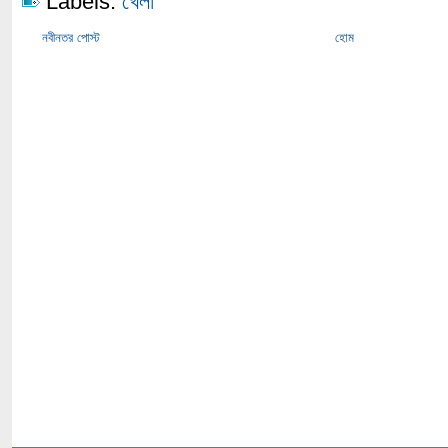
Labels:
খেলা
নবীনতর পোস্ট
হোম