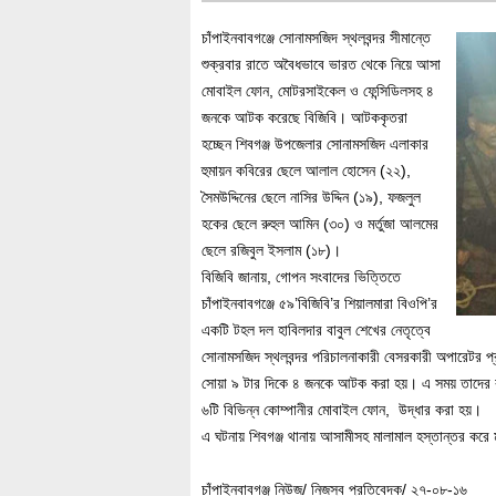
চাঁপাইনবাবগঞ্জে সোনামসজিদ স্থলবন্দর সীমান্তে
শুক্রবার রাতে অবৈধভাবে ভারত থেকে নিয়ে আসা
মোবাইল ফোন, মোটরসাইকেল ও ফেন্সিডিলসহ ৪
জনকে আটক করেছে বিজিবি। আটককৃতরা
হচ্ছেন শিবগঞ্জ উপজেলার সোনামসজিদ এলাকার
হুমায়ন কবিরের ছেলে আলাল হোসেন (২২),
সৈমউদ্দিনের ছেলে নাসির উদ্দিন (১৯), ফজলুল
হকের ছেলে রুহুল আমিন (৩০) ও মর্তুজা আলমের
ছেলে রজিবুল ইসলাম (১৮)।
বিজিবি জানায়, গোপন সংবাদের ভিত্তিতে
চাঁপাইনবাবগঞ্জে ৫৯’বিজিবি’র শিয়ালমারা বিওপি’র
একটি টহল দল হাবিলদার বাবুল শেখের নেতৃত্বে
সোনামসজিদ স্থলবন্দর পরিচালনাকারী বেসরকারী অপারেটর প্র
সোয়া ৯ টার দিকে ৪ জনকে আটক করা হয়। এ সময় তাদের ক
৬টি বিভিন্ন কোম্পানীর মোবাইল ফোন, উদ্ধার করা হয়।
এ ঘটনায় শিবগঞ্জ থানায় আসামীসহ মালামাল হস্তান্তর করে
চাঁপাইনবাবগঞ্জ নিউজ/ নিজস্ব প্রতিবেদক/ ২৭-০৮-১৬