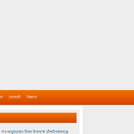
াল
ভোলাহাট
বিজ্ঞাপন
 গণ-অভ্যুত্থান দিবস উপলক্ষে চাঁপাইনবাবগঞ্জে