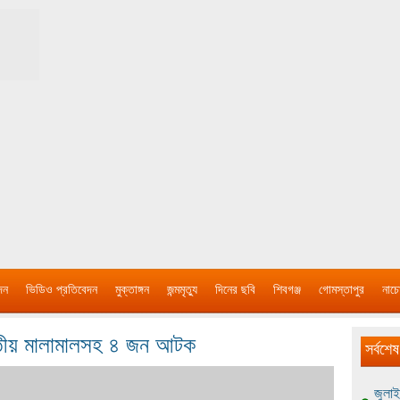
দন
ভিডিও প্রতিবেদন
মুক্তাঙ্গন
জন্মমৃত্যু
দিনের ছবি
শিবগঞ্জ
গোমস্তাপুর
নাচে
রতীয় মালামালসহ ৪ জন আটক
সর্বশেষ
জুলাই