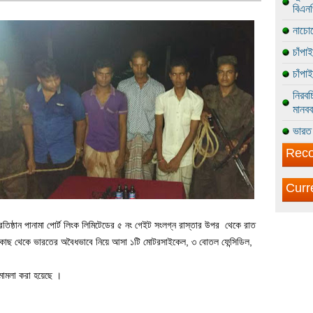
বিএন
নাচোল
চাঁপা
চাঁপা
নিরবচ
মানবব
ভারত 
Reco
Curr
তিষ্ঠান পানামা পোর্ট লিংক লিমিটেডের ৫ নং গেইট সংলগ্ন রাস্তার উপর থেকে রাত
াছ থেকে ভারতের অবৈধভাবে নিয়ে আসা ১টি মোটরসাইকেল, ৩ বোতল ফেন্সিডিল,
 মামলা করা হয়েছে ।