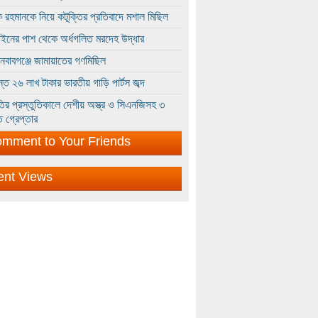
 রহমানকে নিয়ে কটূক্তির প্রতিবাদে মশাল মিছিল
ইনের পাশ থেকে অর্ধগলিত মরদেহ উদ্ধার
ইনবাবগঞ্জে জামায়াতের গণমিছিল
্তে ২৬ লাখ টাকার ভারতীয় গাড়ি পার্টস জব্দ
ির প্রস্তুতিকালে দেশীয় অস্ত্র ও সিএনজিসহ ৩
 গ্রেপ্তার
mment to Your Friends
ent Views