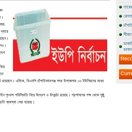
তারেক
ষদ
রেললা
তে।
 সময়
চাঁপা
দ্বারে
সীমান
 করছেন।
ডাকাত
ছিলও।
ডাকাত
িবেশ
Reco
নিয়ে
Curr
িতে
থী রয়েছেন। এদিকে, বিএনপি চাঁপাইনবাবগঞ্জ সদর উপজেলার ১৩ ইউনিয়নের মধ্যে
ইন শৃংখলা পরিস্থিতি নিয়ে উদ্বেগ ও উৎকন্ঠা রয়েছে। প্রশাসনের পক্ষ থেকে সুষ্ঠু
ড়তি ব্যবস্থা নেয়া হয়েছে।