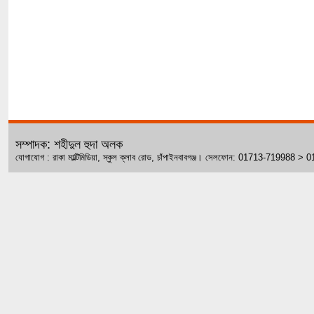
সম্পাদক: শহীদুল হুদা অলক
যোগাযোগ : রাকা মাল্টিমিডিয়া, স্কুল ক্লাব রোড, চাঁপাইনবাবগঞ্জ। সেলফোন: 01713-