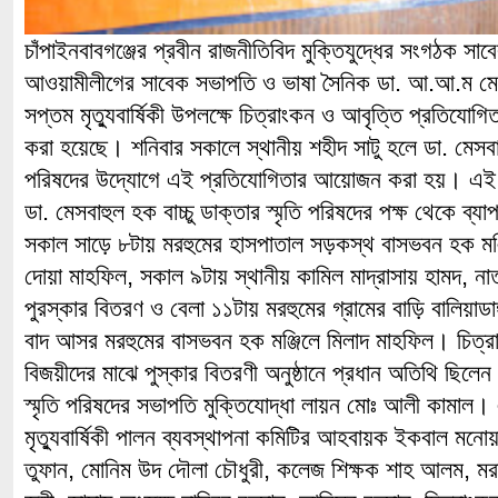
চাঁপাইনবাবগঞ্জের প্রবীন রাজনীতিবিদ মুক্তিযুদ্ধের সংগঠক স
আওয়ামীলীগের সাবেক সভাপতি ও ভাষা সৈনিক ডা. আ.আ.ম মেসবা
সপ্তম মৃত্যুবার্ষিকী উপলক্ষে চিত্রাংকন ও আবৃত্তি প্রতিযোগ
করা হয়েছে। শনিবার সকালে স্থানীয় শহীদ সাটু হলে ডা. মেসবাহুল
পরিষদের উদ্যোগে এই প্রতিযোগিতার আয়োজন করা হয়। এই উপ
ডা. মেসবাহুল হক বাচ্চু ডাক্তার স্মৃতি পরিষদের পক্ষ থেকে ব্য
সকাল সাড়ে ৮টায় মরহুমের হাসপাতাল সড়কস্থ বাসভবন হক মঞ
দোয়া মাহফিল, সকাল ৯টায় স্থানীয় কামিল মাদ্রাসায় হামদ, ন
পুরস্কার বিতরণ ও বেলা ১১টায় মরহুমের গ্রামের বাড়ি বালিয়াড
বাদ আসর মরহুমের বাসভবন হক মঞ্জিলে মিলাদ মাহফিল। চিত্র
বিজয়ীদের মাঝে পুস্কার বিতরণী অনুষ্ঠানে প্রধান অতিথি ছিলেন 
স্মৃতি পরিষদের সভাপতি মুক্তিযোদ্ধা লায়ন মোঃ আলী কামাল
মৃত্যুবার্ষিকী পালন ব্যবস্থাপনা কমিটির আহবায়ক ইকবাল মনোয়
তুফান, মোনিম উদ দৌলা চৌধুরী, কলেজ শিক্ষক শাহ আলম, মর