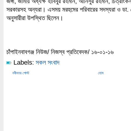
জঙ্গী, জামায় অধ্যক্ষ হাবিবুর রহমান, আনিসুর রহমান, চিত্রাংক
সরকারসহ অন্যরা। এসময় মরহুমের পরিবারের সদস্যরা ও ডা. মে
অনুসারীরা উপস্থিত ছিলেন।
চাঁপাইনবাবগঞ্জ নিউজ/ নিজস্ব প্রতিবেদক/ ১৬-০১-১৬
Labels:
সকল সংবাদ
নবীনতর পোস্ট
হোম