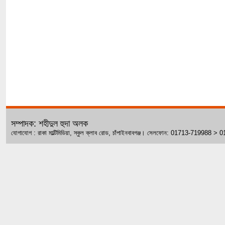
সম্পাদক: শহীদুল হুদা অলক
যোগাযোগ : রাকা মাল্টিমিডিয়া, স্কুল ক্লাব রোড, চাঁপাইনবাবগঞ্জ। সেলফোন: 01713-