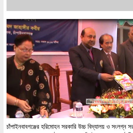
চাঁপাইনবাবগঞ্জের হরিমোহন সরকারি উচ্চ বিদ্যালয় ও সংলগ্ন স