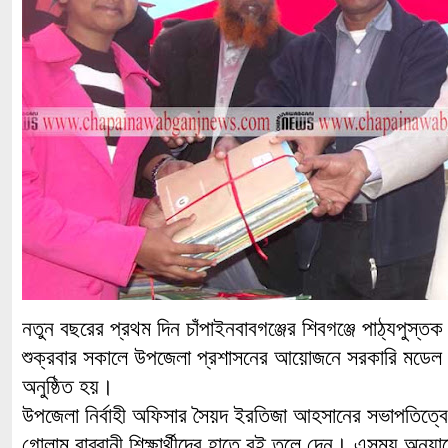
নতুন বছরের প্রথম দিন চাঁপাইনবাবগঞ্জের শিবগঞ্জে পাঠ্যপুস
শুক্রবার সকালে উপজেলা প্রশাসনের আয়োজনে সরকারি মডেল 
অনুষ্ঠিত হয়।
উপজেলা নির্বাহী অফিসার সৈয়দ ইরতিজা আহসানের সভাপতিত্বে
গোলাম রাব্বানী শিক্ষার্থীদের হাতে বই তুলে দেন। এসময় অন্য