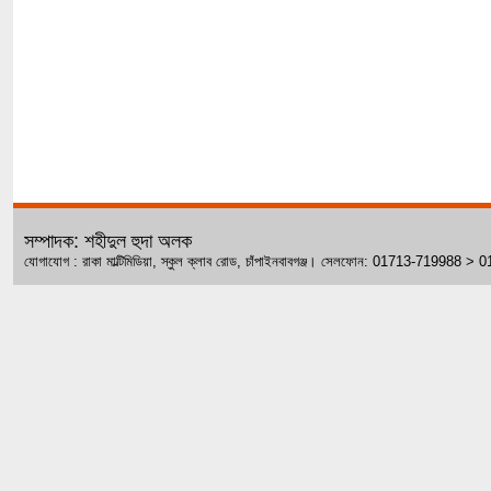
সম্পাদক: শহীদুল হুদা অলক
যোগাযোগ : রাকা মাল্টিমিডিয়া, স্কুল ক্লাব রোড, চাঁপাইনবাবগঞ্জ। সেলফোন: 01713-