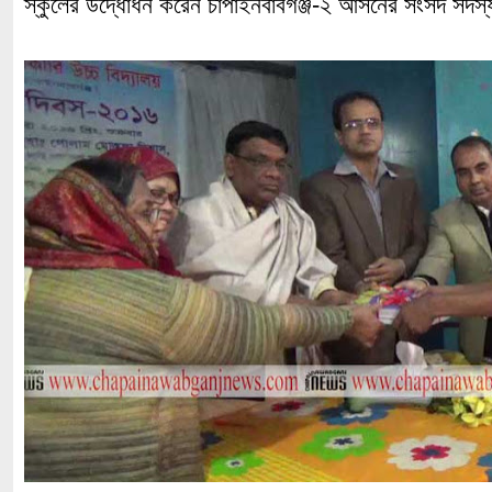
স্কুলের উদ্ধোধন করেন চাঁপাইনবাবগঞ্জ-২ আসনের সংসদ সদস