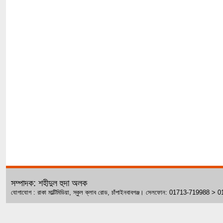
সম্পাদক: শহীদুল হুদা অলক
যোগাযোগ : রাকা মাল্টিমিডিয়া, স্কুল ক্লাব রোড, চাঁপাইনবাবগঞ্জ। সেলফোন: 01713-