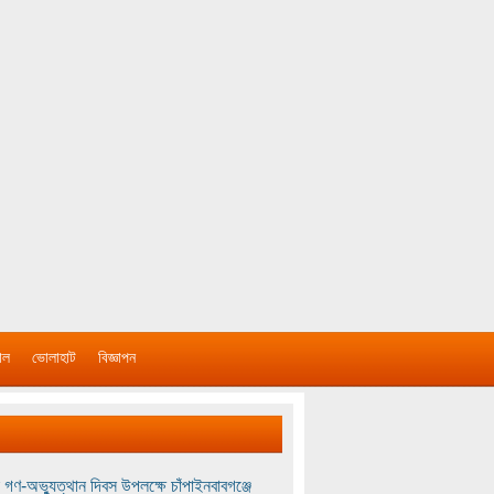
াল
ভোলাহাট
বিজ্ঞাপন
 গণ-অভ্যুত্থান দিবস উপলক্ষে চাঁপাইনবাবগঞ্জে