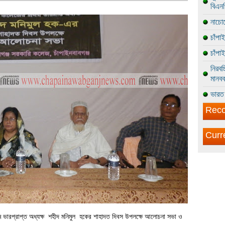
বিএন
নাচোল
চাঁপা
চাঁপা
নিরবচ
মানবব
ভারত 
Reco
Curr
থম ভারপ্রাপ্ত অধ্যক্ষ শহীদ মনিমুল হকের শাহাদত দিবস উপলক্ষে আলোচনা সভা ও