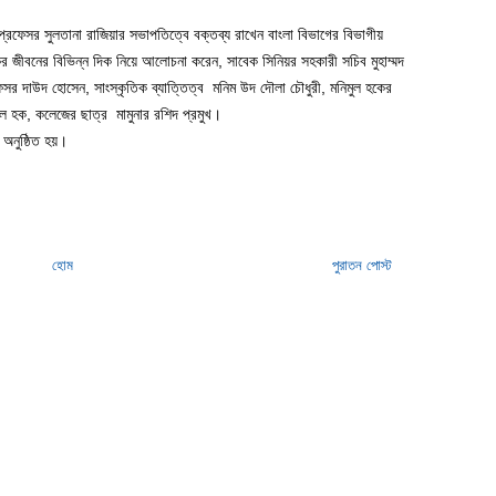
রফেসর সুলতানা রাজিয়ার সভাপতিত্বে বক্তব্য রাখেন বাংলা বিভাগের বিভাগীয়
ের জীবনের বিভিন্ন দিক নিয়ে আলোচনা করেন, সাবেক সিনিয়র সহকারী সচিব মুহাম্মদ
রফেসর দাউদ হোসেন, সাংস্কৃতিক ব্যাত্তিত্ব মনিম উদ দৌলা চৌধুরী, মনিমুল হকের
উল হক, কলেজের ছাত্র মামুনার রশিদ প্রমুখ।
 অনুষ্ঠিত হয়।
হোম
পুরাতন পোস্ট