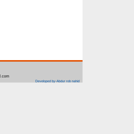
il.com
Developed by-Abdur rob nahid