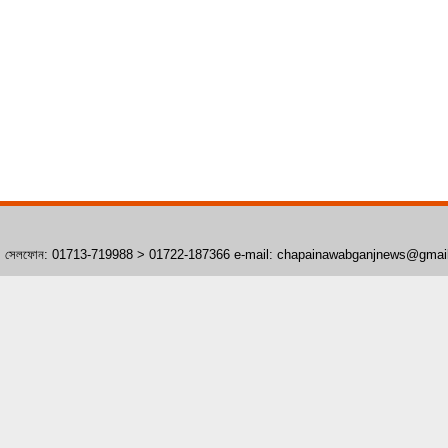
াঁপাইনবাবগঞ্জ। সেলফোন: 01713-719988 > 01722-187366 e-mail: chapainawabganjnews@gma