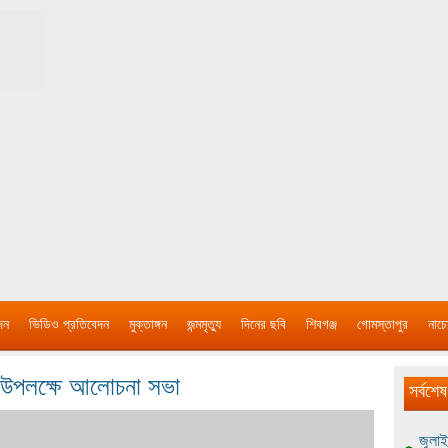
দন
ভিডিও প্রতিবেদন
মুক্তাঙ্গন
জন্মমৃত্যু
দিনের ছবি
শিবগঞ্জ
গোমস্তাপুর
নাচে
 উপলক্ষে আলোচনা সভা
সর্বশেষ
জুলাই