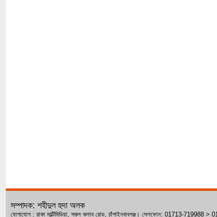
সম্পাদক: শহীদুল হুদা অলক
যোগাযোগ : রাকা মাল্টিমিডিয়া, স্কুল ক্লাব রোড, চাঁপাইনবাবগঞ্জ। সেলফোন: 01713-