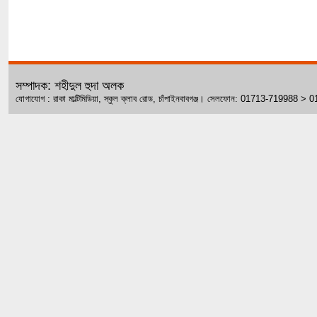
সম্পাদক: শহীদুল হুদা অলক
যোগাযোগ : রাকা মাল্টিমিডিয়া, স্কুল ক্লাব রোড, চাঁপাইনবাবগঞ্জ। সেলফোন: 01713-