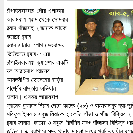
চাঁপাইনবাবগঞ্জ পৌর এলাকার
আরামবাগ গ্রাম থেকে সোমবার
র‌্যাব গাঁজাসহ ২ জনকে আটক
করেছে র‌্যাব।
র‌্যাব জানায়, গোপন সংবাদের
ভিত্তিতে র‌্যাব-৫ এর
চাঁপাইনবাবগঞ্জ ক্যাম্পের একটি
দল আরামবাগ গ্রামের
আমলমীগীর হোসেনের বাড়ির
পার্শ্বের রাস্তায় অভিযান
চালায়। এসময় আরামবাগ
গ্রামের ফুলচান মিয়ার ছেলে কাদের (২৮) ও রাজারামপুর ব্যাংড
শরিফুল ইসলাম সবুজ মিয়াকে ২ কেজি গাঁজা ও গাঁজা বিক্রির
র‌্যাব জানায়, কাদের ও সবুজ দীর্ঘদিন যাবৎ গাঁজাসহ বিভিন্ন ধর
জড়িত। এ ব্যাপারে সদর থানায় মামলা দায়ের প্রক্রিয়াধীন রয়