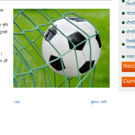
বিএন
িয়া
নাচোল
চাঁপা
 স্মৃতি
চাঁপা
তুনহাট
নিরবচ
মানবব
ে।
ভারত 
াহ ১টি
Reco
Curr
হোম
পুরাতন পোস্ট