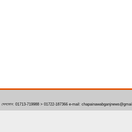
াঁপাইনবাবগঞ্জ। সেলফোন: 01713-719988 > 01722-187366 e-mail: chapainawabganjnews@gma