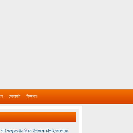
াল
ভোলাহাট
বিজ্ঞাপন
 গণ-অভ্যুত্থান দিবস উপলক্ষে চাঁপাইনবাবগঞ্জে