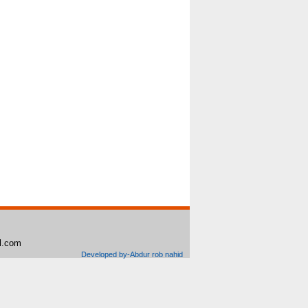
il.com
Developed by-Abdur rob nahid