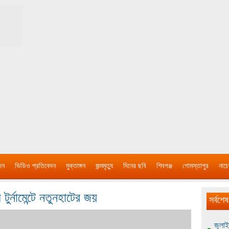
দন
ভিডিও প্রতিবেদন
মুক্তাঙ্গন
জন্মমৃত্যু
দিনের ছবি
শিবগঞ্জ
গোমস্তাপুর
নাচে
 টুর্নামেন্টে নতুনহাটের জয়
সর্বশেষ
জুলাই