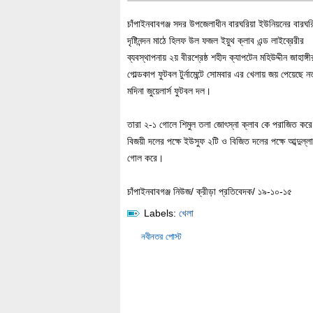
চাঁপাইনবাবগঞ্জ সদর উপজেলাধীন বারঘরিয়া ইউনিয়নের বারঘর
দৃষ্টিনন্দন মাঠে হিলফ উল ফজল ইয়ুথ ক্লাব এন্ড লাইব্রেরীর
ব্যবস্থাপনায় ২য় বীরশ্রেষ্ঠ শহীদ ক্যাপটেন মহিউদ্দীন জাহাঙ্গীর
গোল্ডকাপ ফুটবল টুর্নামেন্টে সোমবার এর খেলায় জয় পেয়েছে ন
মদিনা জুয়েলার্স ফুটবল দল।
তারা ২-১ গোলে শিমুল তলা জোৎস্না ক্লাব কে পরাজিত কর
বিজয়ী দলের পক্ষে ইউসুফ ২টি ও বিজিত দলের পক্ষে আব্দুল্ল
গোল করে।
চাঁপাইনবাবগঞ্জ নিউজ/ ক্রীড়া প্রতিবেদক/ ১৯-১০-১৫
Labels:
খেলা
নবীনতর পোস্ট