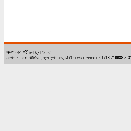
সম্পাদক: শহীদুল হুদা অলক
যোগাযোগ : রাকা মাল্টিমিডিয়া, স্কুল ক্লাব রোড, চাঁপাইনবাবগঞ্জ। সেলফোন: 01713-