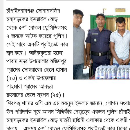
চাঁপাইনবাবগঞ্জ-সোনামসজিদ
মহাসড়কের ইসরাইল মোড়
থেকে ৫শ’ বোতল ফেন্সিডিলসহ
২ জনকে আটক করেছে পুলিশ।
সেই সাথে একটি প্রাইভেট কার
জব্দ করে। আটককৃতরা হচ্ছে
পাবনা সদর উপজেলার মজিদপুর
গ্রামের সোহরাবের ছেলে হাসান
(২৩) ও একই উপজেলার
গাছমারা গ্রামের আবদুর
রহমানের ছেলে স্বপন (২৫)।
শিবগঞ্জ থানার ওসি এম এম ময়নুল ইসলাম জানান, গোপন সংবাদে
উপ-পরিদর্শক নূরে আলম সিদ্দিকীর নেতৃত্বে একদল পুলিশ চাঁপ
মহাসড়কের ইসরাইল মোড় যাত্রী ছাউনী এলাকার থেকে একটি প
চালায়। এসময় ৫শ’ বোতল ফেন্সিডিলসহ প্রাইভেট কার (ঢাকা 