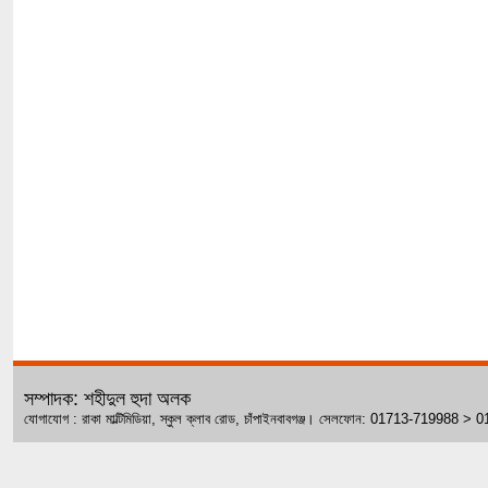
সম্পাদক: শহীদুল হুদা অলক
যোগাযোগ : রাকা মাল্টিমিডিয়া, স্কুল ক্লাব রোড, চাঁপাইনবাবগঞ্জ। সেলফোন: 01713-