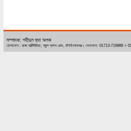
সম্পাদক: শহীদুল হুদা অলক
যোগাযোগ : রাকা মাল্টিমিডিয়া, স্কুল ক্লাব রোড, চাঁপাইনবাবগঞ্জ। সেলফোন: 01713-