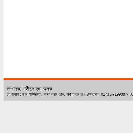
সম্পাদক: শহীদুল হুদা অলক
যোগাযোগ : রাকা মাল্টিমিডিয়া, স্কুল ক্লাব রোড, চাঁপাইনবাবগঞ্জ। সেলফোন: 01713-