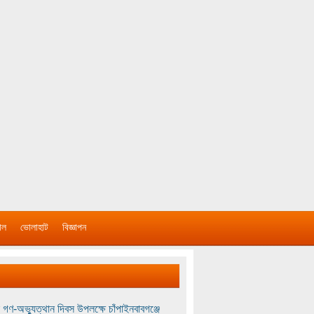
াল
ভোলাহাট
বিজ্ঞাপন
 গণ-অভ্যুত্থান দিবস উপলক্ষে চাঁপাইনবাবগঞ্জে