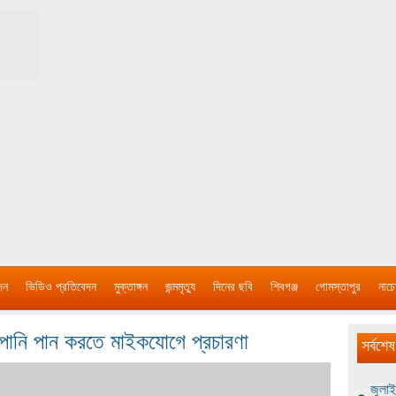
দন
ভিডিও প্রতিবেদন
মুক্তাঙ্গন
জন্মমৃত্যু
দিনের ছবি
শিবগঞ্জ
গোমস্তাপুর
নাচে
 পানি পান করতে মাইকযোগে প্রচারণা
সর্বশেষ
জুলাই