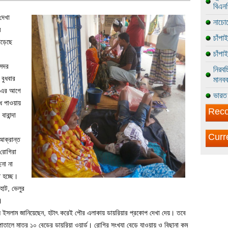
বিএন
দেখা
নাচোল
ে
চাঁপা
পড়েছে
চাঁপা
 সদর
নিরবচ
 বুধবার
মানবব
ে। এর আগে
ভারত 
ধি পাওয়ায়
Reco
ারান্দা
Curr
 আক্রান্ত
 রোগিরা
েনা না
 হচ্ছে।
হাট, ভেলুর
।
ল ইসলাম জানিয়েছেন, হটাৎ করেই পৌর এলাকায় ডায়রিয়ার প্রকোপ দেখা দেয়। তবে
পাতালে মাত্র ১০ বেডের ডায়রিয়া ওয়ার্ড। রোগির সংখ্যা বেড়ে যাওয়ায় ও বিছানা কম