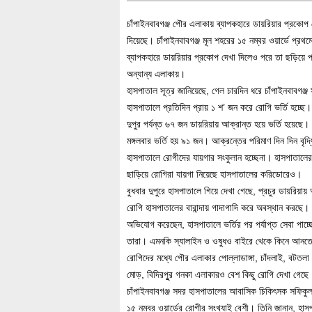
চাঁপাইনবাবগঞ্জ পৌর এলাকায় ব্যাপকহারে ডায়রিয়ার প্রকোপ 
দিয়েছে। চাঁপাইনবাবগঞ্জ মূল শহরের ১৫ নম্বর ওয়ার্ডে প্রথম
ব্যাপকহারে ডায়রিয়ার প্রকোপ দেখা দিলেও পরে তা ছড়িয়ে 
অন্যান্য এলাকায়।
হাসপাতাল সূত্র জানিয়েছে, গেল চারদিন ধরে চাঁপাইনবাবগঞ্জ
হাসপাতালে প্রতিদিন প্রায় ১ শ’ জন করে রোগি ভর্তি হচ্ছে।
দুপুর পর্যন্ত ৬৭ জন ডায়রিয়ায় আক্রান্ত হয়ে ভর্তি হয়েছ
মঙ্গলবার ভর্তি হয় ৯১ জন। আক্রন্তের পরিমাণ দিন দিন বৃদ্
হাসপাতালে রোগীদের যায়গার সংকুলান হচ্ছেনা। হাসপাতালের ব
ছাড়িয়ে রোগিরা যায়গা নিয়েছে হাসপাতালের করিডোরেও।
বুধবার দুপুরে হাসপাতালে গিয়ে দেখা গেছে, প্রচুর ডায়রিয়ায়
রোগি হাসপাতালের বারান্দায় গাদাগাদি করে অবস্থান করছে।
অভিযোগ করেছেন, হাসপাতালে ভর্তির পর পর্যাপ্ত সেবা পাচ্ছ
তারা। এমনকি স্যালাইন ও ওষুধও বাইরে থেকে কিনে আনতে
রোগিদের মধ্যে পৌর এলাকার পোল্লাডাঙ্গা, চাঁদলাই, বটতলা 
মোড়, বিদিরপুুর গনকা এলাকারও বেশ কিছু রোগি দেখা গেছে
চাঁপাইনবাবগঞ্জ সদর হাসপাতালের আবাসিক চিকিৎসক সফিকু
১৫ নম্বর ওয়ার্ডের রোগীর সংখ্যাই বেশী। তিনি জানান, হাস