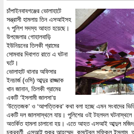
চাঁপাইনবাবগঞ্জের ভোলাহাটে
সন্ত্রাসী হামলায় তিন এসআইসহ
৭ পুলিশ সদস্য আহত হয়েছে।
উপজেলার গোহালবাড়ি
ইউনিয়নের তিলকী গ্রামের
সোমবার দিবাগত রাতে এ ঘটনা
ঘটে।
ভোলাহাট থানার অফিসার
ইনচার্জ (ওসি) আব্দুর রাজ্জাক
খান জানান, তিলকী গ্রামের
একটি ‘ইসলামী জালসা’য়
‘উত্তেজক’ ও ‘আপত্তিকর’ কথা বলা হচ্ছে এমন সংবাদের ভিত্
একটি দল জালসাস্থলে যায়। পুলিশের ওই টহলদল ঘটনাস্থলে 
অতর্কিত হামলা চালানো হয়। এতে আহত এসআই আব্দুল মজিদ
চক্রবর্তী, এসআই শুকুর আহম্মেদ, কন্সটেবল সফিকুল ইসলাম,