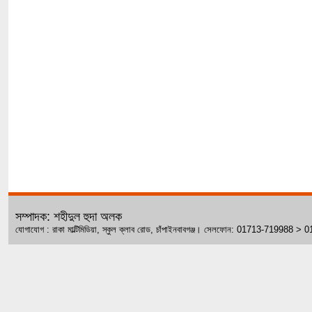
সম্পাদক: শহীদুল হুদা অলক
যোগাযোগ : রাকা মাল্টিমিডিয়া, স্কুল ক্লাব রোড, চাঁপাইনবাবগঞ্জ। সেলফোন: 01713-